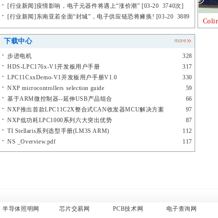
20 3359次]
[
行业新闻
]
疫情影响，电子元器件将遇上“涨价潮”
[03-20 3740次]
[
行业新闻
]
东南亚若全面“封城”，电子供应链恐将瘫痪!
[03-20 3889
Col
次]
下载中心
步进电机
328
HDS-LPC176x-V1开发板用户手册
317
LPC11CxxDemo-V1开发板用户手册V1.0
330
NXP microcontrollers selection guide
59
基于ARM微控制器--延伸USB产品组合
66
NXP推出首款LPC11C2X整合式CAN收发器MCU解决方案
97
NXP低功耗LPC1000系列六大突出优势
87
TI Stellaris系列选型手册(LM3S ARM)
112
NS _Overview.pdf
117
半导体照明网
芯片交易网
PCB技术网
电子查询网