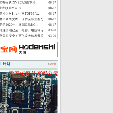
宣布收购INVECAS旗下H...
08-17
官宣收购Maxim
08-17
排名对比：中国TOP36 V...
08-17
世平牵手文晔！瑞萨全球主要分
08-17
的2020年，终端OEM/O...
08-17
轮涨价潮已至，电容、电阻等元
03-20
及国家安全！英飞凌收购赛普拉
03-20
生计划