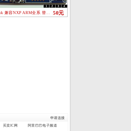
1
2
3
4
50元
ink 兼容NXP ARM全系 替...
申请连接
买卖IC网
阿里巴巴电子频道