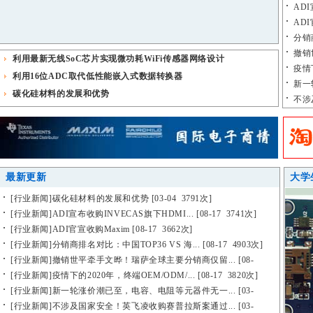
ADI
ADI
分销商
撤销
利用最新无线SoC芯片实现微功耗WiFi传感器网络设计
销...
疫情下
利用16位ADC取代低性能嵌入式数据转换器
新一
碳化硅材料的发展和优势
器...
不涉
斯...
最新更新
大学
[
行业新闻
]
碳化硅材料的发展和优势
[03-04 3791次]
[
行业新闻
]
ADI宣布收购INVECAS旗下HDMI...
[08-17 3741次]
[
行业新闻
]
ADI官宣收购Maxim
[08-17 3662次]
[
行业新闻
]
分销商排名对比：中国TOP36 VS 海...
[08-17 4903次]
[
行业新闻
]
撤销世平牵手文晔！瑞萨全球主要分销商仅留...
[08-
17 3659次]
[
行业新闻
]
疫情下的2020年，终端OEM/ODM/...
[08-17 3820次]
[
行业新闻
]
新一轮涨价潮已至，电容、电阻等元器件无一...
[03-
20 3699次]
[
行业新闻
]
不涉及国家安全！英飞凌收购赛普拉斯案通过...
[03-