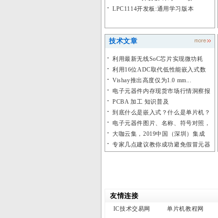
LPC1114开发板:通用学习版本
技术文章
利用最新无线SoC芯片实现微功耗
Wi...
利用16位ADC取代低性能嵌入式数
据...
Vishay推出高度仅为1.0 mm...
电子元器件内存现货市场行情洞察报
告（...
PCBA 加工 知识普及
到底什么是嵌入式？什么是单片机？
电子元器件图片、名称、符号对照，
超全...
大咖云集，2019中国（深圳）集成
电...
专家几点建议教你成功避免假冒元器
件
友情连接
IC技术交易网
单片机教程网